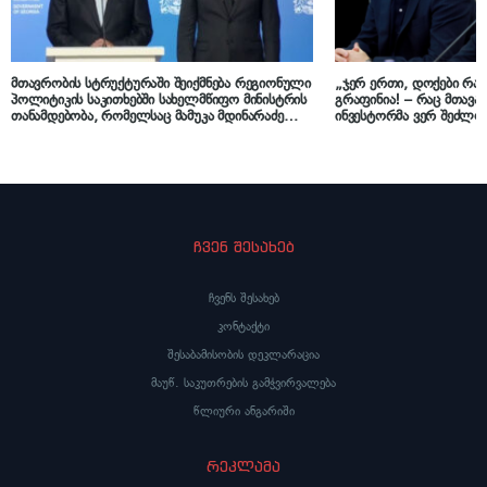
მთავრობის სტრუქტურაში შეიქმნება რეგიონული
„ჯერ ერთი, დოქები რა
პოლიტიკის საკითხებში სახელმწიფო მინისტრის
გრაფინია! – რაც მთავა
თანამდებობა, რომელსაც მამუკა მდინარაძე
ინვესტორმა ვერ შეძლო
დაიკავებს
ძეგლის „ჭკუაზე მოყვანა
ჩვენ შესახებ
ჩვენს შესახებ
კონტაქტი
შესაბამისობის დეკლარაცია
მაუწ. საკუთრების გამჭვირვალება
წლიური ანგარიში
რეკლამა