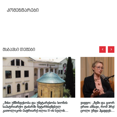
კომენტარები
მსგავსი თემები
„მისი უწმინდესობა და უნეტარესობა სიონის
ვიდეო: „ჩემი და გიორგ
საპატრიარქო ტაძარში ნეტარხსენებულ
ერთი ამბავი, რომ პრე
კათოლიკოს-პატრიარქ ილია II-ის სულის
ცოლი უნდა ჰყავდეს… 
მოსახსენიებელ პანაშვიდს გადაიხდის“ –
მივედით და უცებ მეუბნე