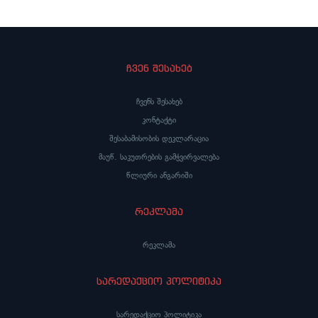
საქართველოს საპატრიარქო ინფორმაციას
სიყვარულია…“ – როგორ
ავრცელებს
საქართველოს პატრიარქ
ჩვენ შესახებ
ჩვენს შესახებ
კონტაქტი
შესაბამისობის დეკლარაცია
მაუწ. საკუთრების გამჭვირვალება
წლიური ანგარიში
რეკლამა
რეკლამა
სარედაქციო პოლიტიკა
სარედაქციო პოლიტიკა