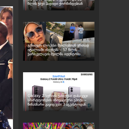
წლის ჯიჯი ჰადიდი ქორწინდებიან
ჯენიფერ ლოპესი შვილებთან ერთად
იტალიაში ისვენებს – 57 წლის
ვარსკვლავის შვილმა იდენტობა
შეიცვალა
Galaxy Z სერიის უახლესი დასაკეცი
სმარტფონების ინოვაციური ეპოქა –
წინასწარი გაყიდვები 3 აგვისტოდან
იწყება