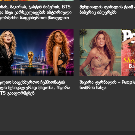
ნას, შაკირას, ჯასტინ ბიბერის, BTS-
მუნდიალის ფინალის ტაიმ-ა
და სხვა ვარსკვლავების ისტორიული
ბიბერიც იმღერებს
ფორმანსი საფეხბურთო მსოფლიო
იონატის ფინალში
ფლიო საფეხბურთო ჩემპიონატის
შაკირა ჟურნალის – People
ლს მუსიკალურად მადონა, შაკირა
ნომრის სახეა
TS გააფორმებენ