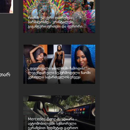
რიანას ეპიკური დაბრუნება
ბარბადოსზე – კრისტალები,
გიგანტური ფრთები და ფურორი
კარნავალზე
„დედოფალი თბილისში ჩამოდის!“ –
ლეგენდარული სუპერმოდელი ნაომი
უთარ
კემპბელი საქართველოს ეწვევა
Mercedes-Benz-მა აღიარა –
ავტომობილებში სენსორული
ეკრანებით ზედმეტად გაერთო