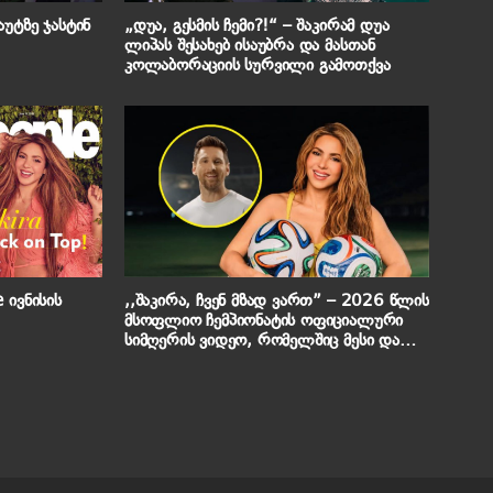
უტზე ჯასტინ
„დუა, გესმის ჩემი?!“ – შაკირამ დუა
ლიპას შესახებ ისაუბრა და მასთან
კოლაბორაციის სურვილი გამოთქვა
 ივნისის
,,შაკირა, ჩვენ მზად ვართ” – 2026 წლის
მსოფლიო ჩემპიონატის ოფიციალური
სიმღერის ვიდეო, რომელშიც მესი და
ფეხბურთის სხვა ვარსკვლავები
მონაწილეობენ