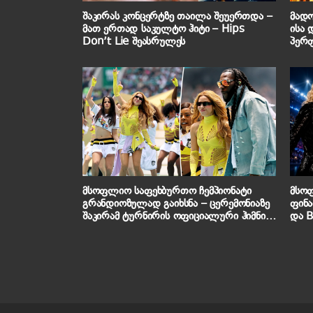
შაკირას კონცერტზე თაილა შეუერთდა –
მადო
მათ ერთად საკულტო ჰიტი – Hips
ისა 
Don’t Lie შეასრულეს
პერ
ჩემპ
მსოფლიო საფეხბურთო ჩემპიონატი
მსო
გრანდიოზულად გაიხსნა – ცერემონიაზე
ფინა
შაკირამ ტურნირის ოფიციალური ჰიმნი
და B
შეასრულა