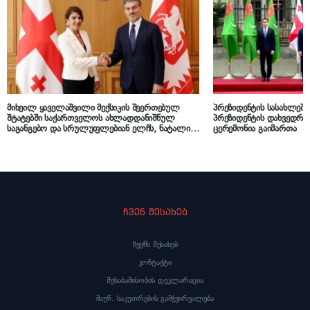
მიხეილ ყაველაშვილი მექსიკის შეერთებულ
პრეზიდენტის სასახლეში
შტატებში საქართველოს ახლადდანიშნულ
პრეზიდენტის დახვედრ
საგანგებო და სრულუფლებიან ელჩს, ნატალია
ცერემონია გაიმართა
კორძაიას შეხვდა
ჩვენ შესახებ
ჩვენს შესახებ
კონტაქტი
შესაბამისობის დეკლარაცია
მაუწ. საკუთრების გამჭვირვალება