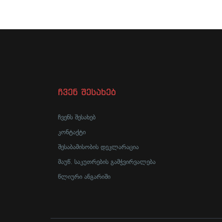
ჩვენ შესახებ
ჩვენს შესახებ
კონტაქტი
შესაბამისობის დეკლარაცია
მაუწ. საკუთრების გამჭვირვალება
წლიური ანგარიში