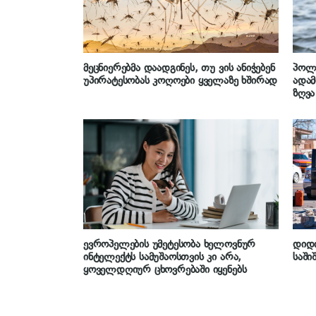
მეცნიერებმა დაადგინეს, თუ ვის ანიჭებენ
პოლ
უპირატესობას კოღოები ყველაზე ხშირად
ადამ
ზღვა
ევროპელების უმეტესობა ხელოვნურ
დიდი
ინტელექტს სამუშაოსთვის კი არა,
საში
ყოველდღიურ ცხოვრებაში იყენებს