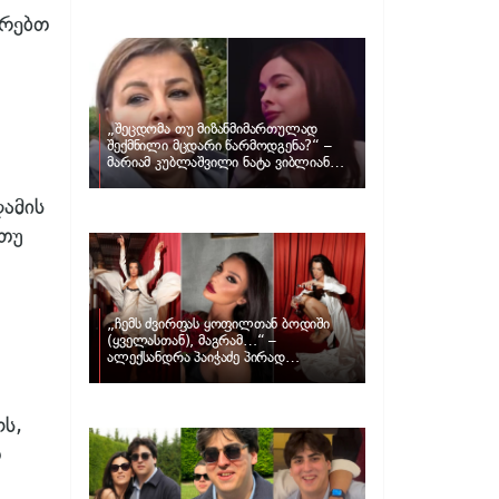
განცხადებას ავრცელებს ნატა
ვიბლიანი და როგორ პასუხობს მას
ურებთ
მარიამ კუბლაშვილი
„შეცდომა თუ მიზანმიმართულად
შექმნილი მცდარი წარმოდგენა?“ –
მარიამ კუბლაშვილი ნატა ვიბლიანის
საქმეზე ვიდეომიმართვას ავრცელებს
ღამის
 თუ
„ჩემს ძვირფას ყოფილთან ბოდიში
(ყველასთან), მაგრამ…“ –
ალექსანდრა პაიჭაძე პირად
ცხოვრებაზე
ოს,
თ