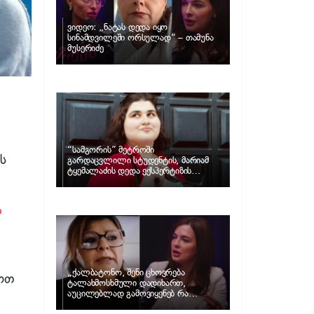
ვიდეო: „ნატას დედა იყო
სინამდვილეში ორსულად“ – თამუნა
მუსერიძე
“სამგორის” მეტროში
ს
გარდაცვლილი სტუდენტის, მარიამ
ტყემალაძის დედა ექსპერტიზის
პასუხს აქვეყნებს – რა გახდა გოგონას
გარდაცვალების მიზეზი?
ა
„ქალბატონო, შენი ცხოვრება
ოთ
ტალახმოსხმული დადიხართ,
აუცილებლად გამოვიყენებ რა
ინფორმაციაც მაქვს“… – რა