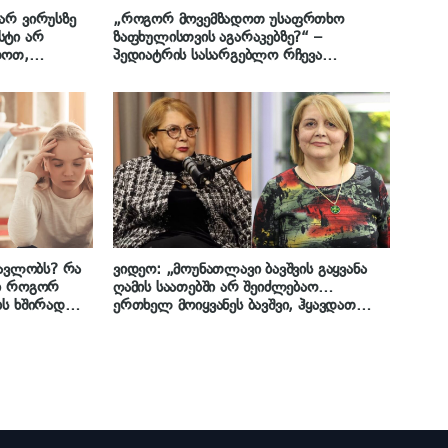
არ ვირუსზე
„როგორ მოვემზადოთ უსაფრთხო
სტი არ
ზაფხულისთვის აგარაკებზე?“ –
დოთ,
პედიატრის სასარგებლო რჩევა
ბავშვთა
მშობლებს
ვირუსულ
პედიატრი ინგა
წავლობს? რა
ვიდეო: „მოუნათლავი ბავშვის გაყვანა
ში როგორ
ღამის საათებში არ შეიძლებაო…
ბს ხშირად
ერთხელ მოიყვანეს ბავშვი, ჰყავდათ
 უფროსები და
პლედში შეხვეული…“ – რა შემთხვევას
“ –
იხსენებს ცნობილი პედიატრი, ინგა
ი ბავშვებთან
მამუჩიშვილი