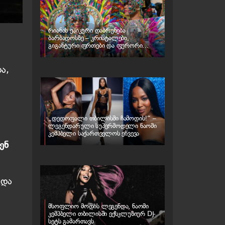
რიანას ეპიკური დაბრუნება
ბარბადოსზე – კრისტალები,
გიგანტური ფრთები და ფურორი
კარნავალზე
ა,
„დედოფალი თბილისში ჩამოდის!“ –
ლეგენდარული სუპერმოდელი ნაომი
კემპბელი საქართველოს ეწვევა
ენ
ვდა
მსოფლიო მოდის ლეგენდა, ნაომი
კემპბელი თბილისში ექსკლუზიურ DJ-
სეტს გამართავს