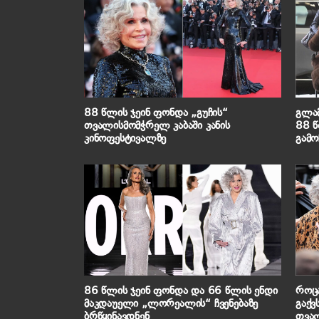
88 წლის ჯეინ ფონდა „გუჩის“
გლამ
თვალისმომჭრელ კაბაში კანის
88 წ
კინოფესტივალზე
გამო
86 წლის ჯეინ ფონდა და 66 წლის ენდი
როც
მაკდაუელი „ლორეალის“ ჩვენებაზე
გაქვ
ბრწყინავდნენ
თვალ