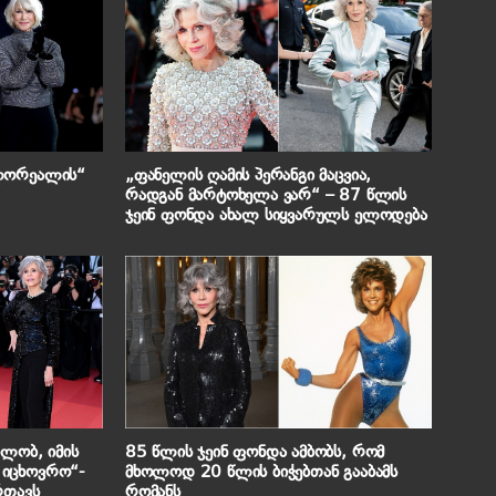
„ლორეალის“
„ფანელის ღამის პერანგი მაცვია,
რადგან მარტოხელა ვარ“ – 87 წლის
ჯეინ ფონდა ახალ სიყვარულს ელოდება
ილობ, იმის
85 წლის ჯეინ ფონდა ამბობს, რომ
 იცხოვრო“-
მხოლოდ 20 წლის ბიჭებთან გააბამს
რთავს
რომანს