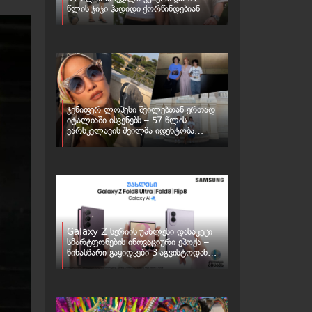
წლის ჯიჯი ჰადიდი ქორწინდებიან
ჯენიფერ ლოპესი შვილებთან ერთად
იტალიაში ისვენებს – 57 წლის
ვარსკვლავის შვილმა იდენტობა
შეიცვალა
Galaxy Z სერიის უახლესი დასაკეცი
სმარტფონების ინოვაციური ეპოქა –
წინასწარი გაყიდვები 3 აგვისტოდან
იწყება