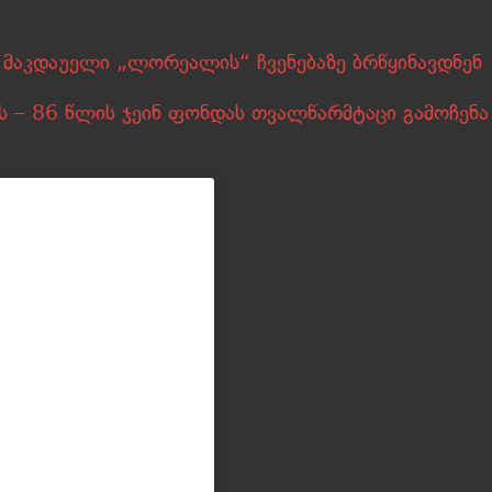
 მაკდაუელი „ლორეალის“ ჩვენებაზე ბრწყინავდნენ
 – 86 წლის ჯეინ ფონდას თვალწარმტაცი გამოჩენა