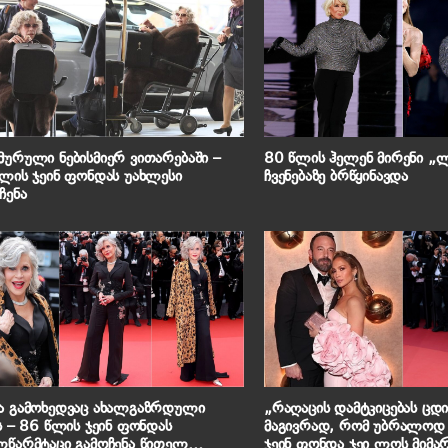
ურული ნებისმიერ ვითარებაში –
80 წლის ჰელენ მირენი 
ლის ჯეინ ფონდას უახლესი
ჩვენებაზე ბრწყინავდა
ჩენა
ა გამოხედვაც ახალგაზრდული
„რაღაცის დამტკიცებას ცდ
ს – 86 წლის ჯეინ ფონდას
მაგივრად, რომ უბრალოდ
წარმტაცი გამოჩენა წითელ
ჯეინ ფონდა ჯეი ლოს მიმა