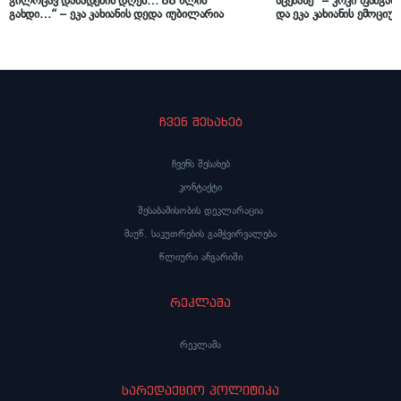
გილოცავ დაბადების დღეს… 88 წლის
სცენაზე“ – კოკი ფანგან
გახდი…“ – ეკა კახიანის დედა იუბილარია
და ეკა კახიანის ემოციუ
გვიზიარებს
ჩვენ შესახებ
ჩვენს შესახებ
კონტაქტი
შესაბამისობის დეკლარაცია
მაუწ. საკუთრების გამჭვირვალება
წლიური ანგარიში
რეკლამა
რეკლამა
სარედაქციო პოლიტიკა