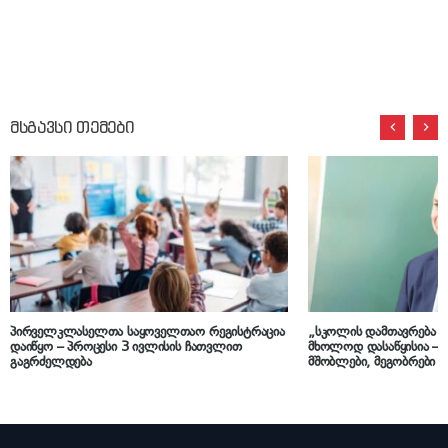
მსგავსი თემები
პირველკლასელთა საყოველთაო რეგისტრაცია
„სკოლის დამთავრება თქ
დაიწყო – პროცესი 3 ივლისის ჩათვლით
მხოლოდ დასაწყისია – 
გაგრძელდება
მშობლები, მეგობრები ამ
მათ შორის ვარ და ძალია
სამშობლოს ასეთი ღირ
ჰყავს“ – გივი მიქანაძე