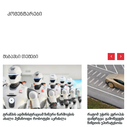
კომენტარები
მსგავსი თემები
ტრამპის ადმინისტრაციამ ჩინური წარმოების
რატომ უჭირს ევროპას 
ახალი ჰუმანოიდი რობოტები აკრძალა
დანერგვა: გამოწვევები
ჩინეთის უპირატესობა