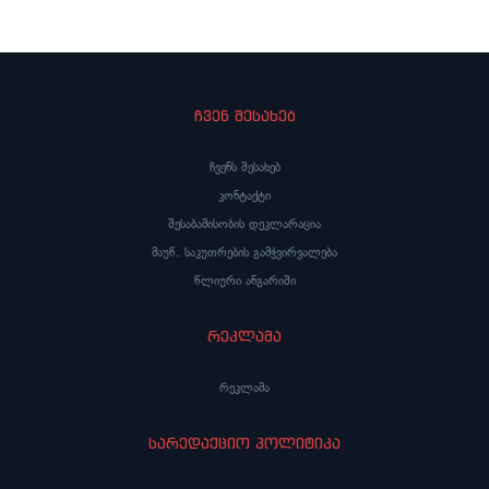
ჩვენ შესახებ
ჩვენს შესახებ
კონტაქტი
შესაბამისობის დეკლარაცია
მაუწ. საკუთრების გამჭვირვალება
წლიური ანგარიში
რეკლამა
რეკლამა
სარედაქციო პოლიტიკა