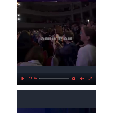
02:50
Play
Settings
Mute
Enter
fullscree