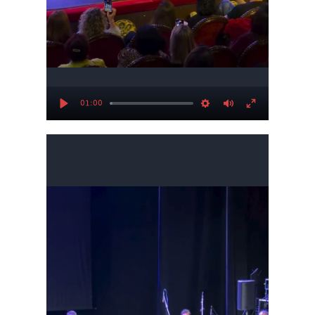
01:00
Play
Settings
Mute
Enter
fullscree