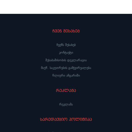
ჩვენ შესახებ
ჩვენს შესახებ
კონტაქტი
შესაბამისობის დეკლარაცია
მაუწ. საკუთრების გამჭვირვალება
წლიური ანგარიში
რეკლამა
რეკლამა
სარედაქციო პოლიტიკა