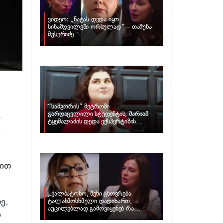
ვიდეო: „ნატას დედა იყო
სინამდვილეში ორსულად“ – თამუნა
მუსერიძე
“სამგორის” მეტროში
გარდაცვლილი სტუდენტის, მარიამ
ს
ტყემალაძის დედა ექსპერტიზის
ი
პასუხს აქვეყნებს – რა გახდა გოგონას
გარდაცვალების მიზეზი?
მით
„ქალბატონო, შენი ცხოვრება
ე.
ტალახმოსხმული დადიხართ,
აუცილებლად გამოვიყენებ რა
ი
ინფორმაციაც მაქვს“… – რა