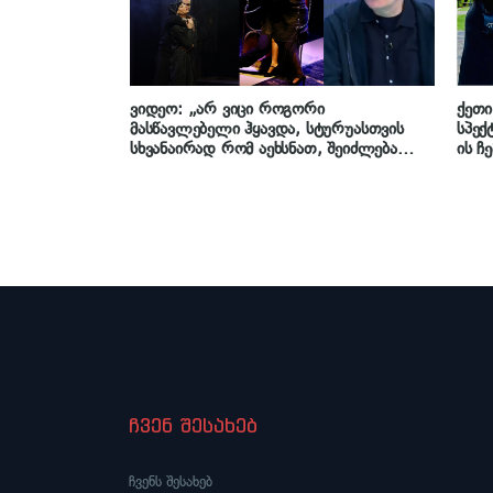
ვიდეო: „არ ვიცი როგორი
ქეთი
მასწავლებელი ჰყავდა, სტურუასთვის
სპექ
სხვანაირად რომ აეხსნათ, შეიძლება
ის ჩ
სულ სხვა „ვეფხისტყაოსანი“ [დაედგა]
არ მიყვარს, ასე ხელაღებით რომ
გავიმეტებთ ხოლმე ადამიანებს“ – დათო
ტურაშვილი
ჩვენ შესახებ
ჩვენს შესახებ