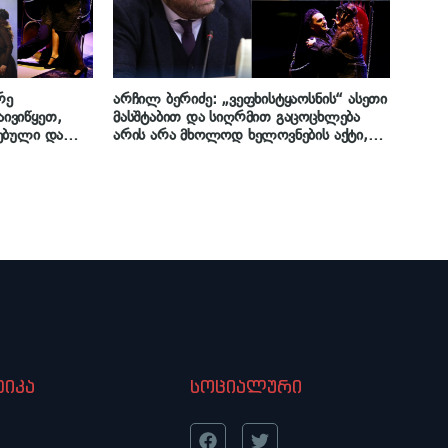
რე
არჩილ ბერიძე: „ვეფხისტყაოსნის“ ასეთი
ივიწყეთ,
მასშტაბით და სიღრმით გაცოცხლება
ებული და
არის არა მხოლოდ ხელოვნების აქტი,
 რას იხსენებს
არამედ ეროვნული თვითშეგნების კიდევ
ლებელი ქეთი
ერთი ძლიერი გამოხატულება, ეს იყო
დიდი დაბრუნება – არა მხოლოდ
რუსთაველის თეატრის, არამედ
მთლიანად ქართული თეატრის“
იკა
სოციალური