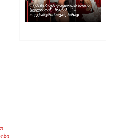
„ჩემს ძვირფას ყოფილთან ბოდიში
(ყველასთან), მაგრამ…“ –
ალექსანდრა პაიჭაძე პირად
ცხოვრებაზე
თ
სუხი