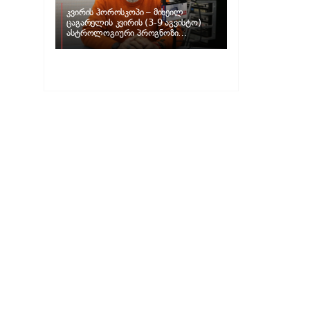
კვირის ჰოროსკოპი – მიხეილ
ცაგარელის კვირის (3-9 აგვისტო)
ასტროლოგიური პროგნოზი
ზოდიაქოს ნიშნებისთვის