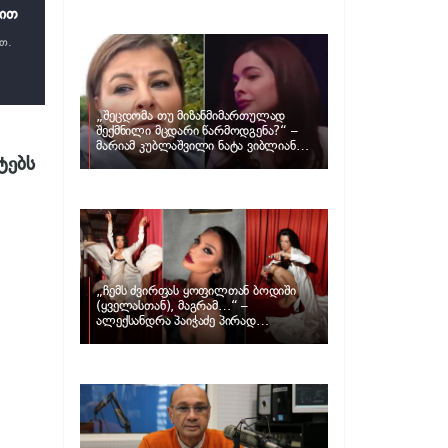
განცხადებას ავრცელებს ნატა
დით
ვიბლიანი და როგორ პასუხობს მას
მარიამ კუბლაშვილი
ათ.
„შეცდომა თუ მიზანმიმართულად
შექმნილი მცდარი წარმოდგენა?“ –
მარიამ კუბლაშვილი ნატა ვიბლიანის
ტებს
საქმეზე ვიდეომიმართვას ავრცელებს
„ჩემს ძვირფას ყოფილთან ბოდიში
(ყველასთან), მაგრამ…“ –
ალექსანდრა პაიჭაძე პირად
ცხოვრებაზე