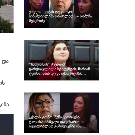
ვიდეო: „ნატას დედა იყო
სინამდვილეში ორსულად“ – თამუნა
მუსერიძე
 და
“სამგორის” მეტროში
გარდაცვლილი სტუდენტის, მარიამ
ტყემალაძის დედა ექსპერტიზის
პასუხს აქვეყნებს – რა გახდა გოგონას
ის
გარდაცვალების მიზეზი?
ინა.
„ქალბატონო, შენი ცხოვრება
ტალახმოსხმული დადიხართ,
აუცილებლად გამოვიყენებ რა
ინფორმაციაც მაქვს“… – რა
ა