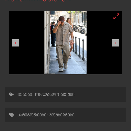
ტეგები:
ორლანდო ბლუმი
კატეგორიები:
შოუბიზნესი