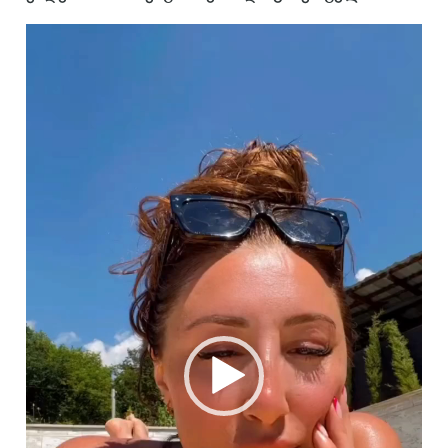
ვიდეო
დამკვრელი