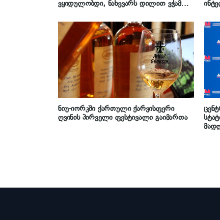
ვყიდულობდი, ნახევარს დილით ვჭამდი,
ინტე
ნახევარს საღამოს… ის პატარა
შეს
გაკეთებული სიკეთე ღმერთმა ასმაგად
დაუბრუნა“ – რა გაიხსენა ამერიკაში
მცხოვრებმა ემიგრანტმა, ცისნამი
საყვარლიშვილმა
ნიუ-იორკში ქართული ქარვისფერი
ცენტ
ღვინის პირველი ფესტივალი გაიმართა
სტატ
მადლ