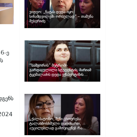
ვიდეო: „ნატას დედა იყო
სინამდვილეში ორსულად“ – თამუნა
მუსერიძე
6-ე
ის
“სამგორის” მეტროში
გარდაცვლილი სტუდენტის, მარიამ
ტყემალაძის დედა ექსპერტიზის
პასუხს აქვეყნებს – რა გახდა გოგონას
გარდაცვალების მიზეზი?
დგენს
 2024
„ქალბატონო, შენი ცხოვრება
ტალახმოსხმული დადიხართ,
აუცილებლად გამოვიყენებ რა
ინფორმაციაც მაქვს“… – რა