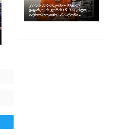
კვირის ჰოროსკოპი – მიხეილ
ცაგარელის კვირის (3-9 აგვისტო)
ასტროლოგიური პროგნოზი
ზოდიაქოს ნიშნებისთვის