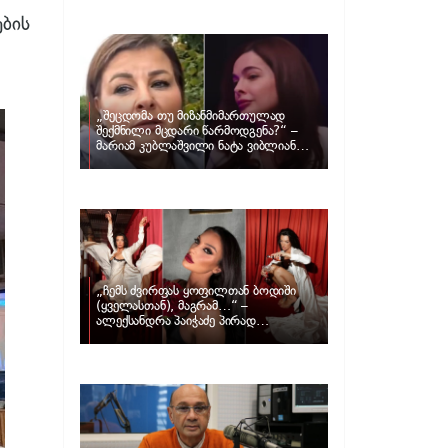
განცხადებას ავრცელებს ნატა
ვიბლიანი და როგორ პასუხობს მას
ების
მარიამ კუბლაშვილი
„შეცდომა თუ მიზანმიმართულად
შექმნილი მცდარი წარმოდგენა?“ –
მარიამ კუბლაშვილი ნატა ვიბლიანის
საქმეზე ვიდეომიმართვას ავრცელებს
„ჩემს ძვირფას ყოფილთან ბოდიში
(ყველასთან), მაგრამ…“ –
ალექსანდრა პაიჭაძე პირად
ცხოვრებაზე