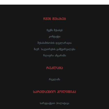
ჩვენ შესახებ
ჩვენს შესახებ
კონტაქტი
შესაბამისობის დეკლარაცია
მაუწ. საკუთრების გამჭვირვალება
წლიური ანგარიში
რეკლამა
რეკლამა
სარედაქციო პოლიტიკა
სარედაქციო პოლიტიკა