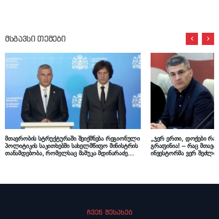
მსგავსი თემები
მთავრობის სტრუქტურაში შეიქმნება რეგიონული
„ჯერ ერთი, დოქები რა
პოლიტიკის საკითხებში სახელმწიფო მინისტრის
გრაფინია! – რაც მთავა
თანამდებობა, რომელსაც მამუკა მდინარაძე
ინვესტორმა ვერ შეძლო
დაიკავებს
ძეგლის „ჭკუაზე მოყვანა
ჩვენ შესახებ