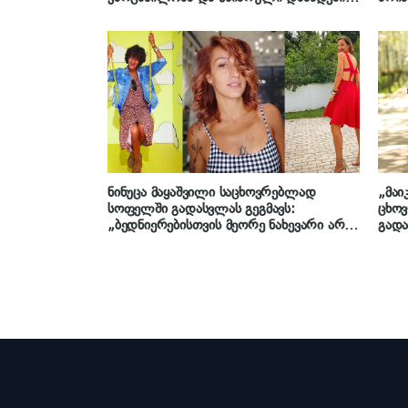
დღე
თბილ
შეგრ
ნინუცა მაყაშვილი საცხოვრებლად
„მაი
სოფელში გადასვლას გეგმავს:
ცხოვ
„ბედნიერებისთვის მეორე ნახევარი არ
გადა
მჭირდება…“
რომ 
ანდრ
ბედნ