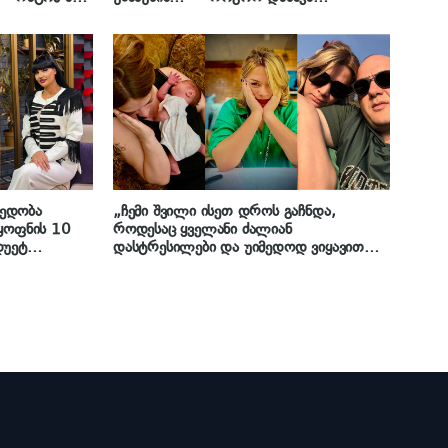
შვილმა
მოღალატე მეგობარი დუმილით ნინო
ლეჟავამ
ედობა
„ჩემი შვილი ისეთ დროს გაჩნდა,
 ყოფნის 10
როდესაც ყველანი ძალიან
დუეტ
დასტრესილები და უიმედოდ ვიყავით…
ს ერთად
ნიკო ჩემი დასაყრდენია…“ – მარიამ
გაფრინდაშვილი ახალბედა დედობაზე
და მეუღლესთან ურთიერთობაზე