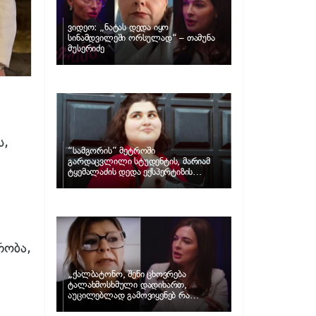
ვიდეო: „ნატას დედა იყო
სინამდვილეში ორსულად“ – თამუნა
მუსერიძე
ს,
“სამგორის” მეტროში
გარდაცვლილი სტუდენტის, მარიამ
ტყემალაძის დედა ექსპერტიზის
პასუხს აქვეყნებს – რა გახდა გოგონას
გარდაცვალების მიზეზი?
რობა,
„ქალბატონო, შენი ცხოვრება
ტალახმოსხმული დადიხართ,
აუცილებლად გამოვიყენებ რა
ინფორმაციაც მაქვს“… – რა