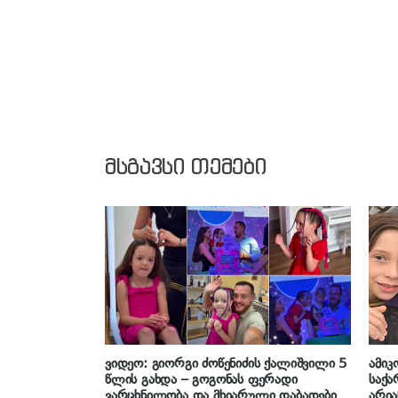
მსგავსი თემები
ვიდეო: გიორგი ძოწენიძის ქალიშვილი 5
ამიკ
წლის გახდა – გოგონას ფერადი
საქა
ვარცხნილობა და მხიარული დაბადების
არია