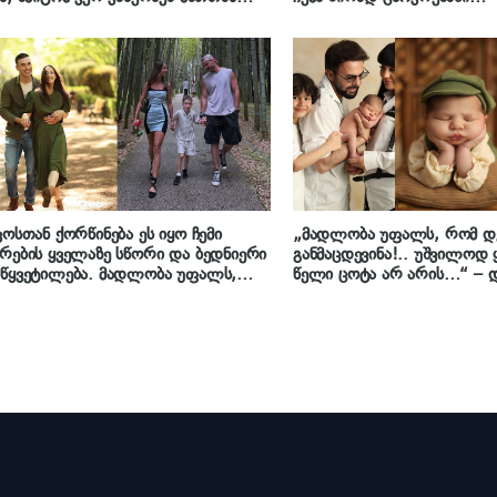
ი და სასიხარულო მომენტების
აიყვანა ძიძა ნუკი კოშკელი
ძნებას…“
კოსთან ქორწინება ეს იყო ჩემი
„მადლობა უფალს, რომ დ
რების ყველაზე სწორი და ბედნიერი
განმაცდევინა!.. უშვილოდ
წყვეტილება. მადლობა უფალს,
წელი ცოტა არ არის…“ – 
ჩვენ შევხვდით ერთმანეთს…“ –
„ლეონის“ წყვილი შვილებ
ია გველესიანის შვიდწლიანი
უვლის
იერი ოჯახური ცხოვრება