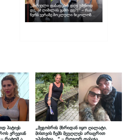
„პირველი დაბადების დღე უშენოდ
დე, ამ ღიმილის გამო დე?!“ – რას
წერს ვერაზე მოკლული ნიკოლოზ
ღუნაშვილის დედა
დ პატივს
„მეგობრის მხრიდან იყო ღალატი.
როს ერევიან
მისთვის ჩემს მეუღლეს არაფრით
 – რატომ არ
უპასუხია…“ – როგორ დასაჯა