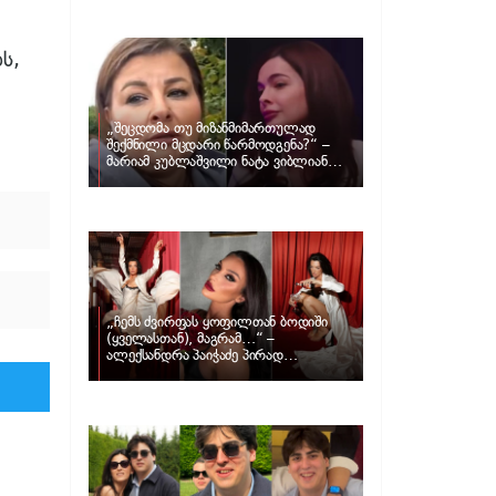
განცხადებას ავრცელებს ნატა
ვიბლიანი და როგორ პასუხობს მას
მარიამ კუბლაშვილი
ს,
„შეცდომა თუ მიზანმიმართულად
შექმნილი მცდარი წარმოდგენა?“ –
მარიამ კუბლაშვილი ნატა ვიბლიანის
საქმეზე ვიდეომიმართვას ავრცელებს
„ჩემს ძვირფას ყოფილთან ბოდიში
(ყველასთან), მაგრამ…“ –
ალექსანდრა პაიჭაძე პირად
ცხოვრებაზე