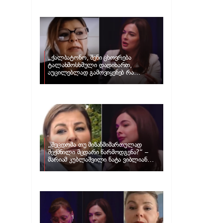
და ცნობილი ამერიკელი აგენტი,
დარენ პრინცი ერთმანეთს
დაშორდნენ
„ქალბატონო, შენი ცხოვრება
ტალახმოსხმული დადიხართ,
აუცილებლად გამოვიყენებ რა
ინფორმაციაც მაქვს“… – რა
განცხადებას ავრცელებს ნატა
ვიბლიანი და როგორ პასუხობს მას
მარიამ კუბლაშვილი
„შეცდომა თუ მიზანმიმართულად
შექმნილი მცდარი წარმოდგენა?“ –
მარიამ კუბლაშვილი ნატა ვიბლიანის
საქმეზე ვიდეომიმართვას ავრცელებს