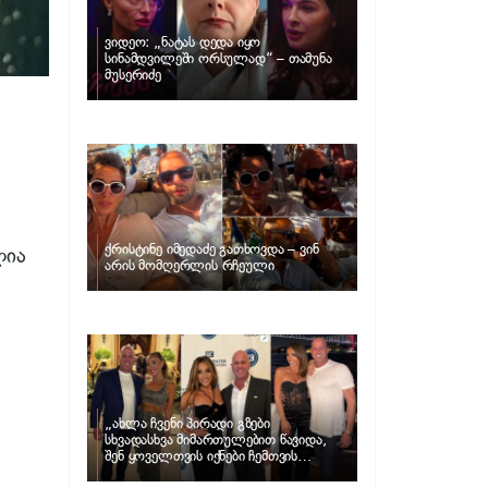
ვიდეო: „ნატას დედა იყო
სინამდვილეში ორსულად“ – თამუნა
მუსერიძე
ქრისტინე იმედაძე გათხოვდა – ვინ
ლია
არის მომღერლის რჩეული
„ახლა ჩვენი პირადი გზები
სხვადასხვა მიმართულებით წავიდა,
შენ ყოველთვის იქნები ჩემთვის
შთაგონების წყარო“ – ნუცა ბუზალაძე