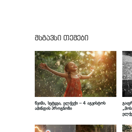
მსგავსი თემები
წვიმა, სეტყვა, ელჭექი – 4 აგვისტოს
გაფრ
ამინდის პროგნოზი
„მო
ელჭე
ბალ