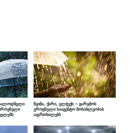
ოსალოდნელი
წვიმა, ქარი, ელჭექი – გარემოს
 ეროვნული
ეროვნული სააგენტო მოსახლეობას
ცელებს
აფრთხილებს