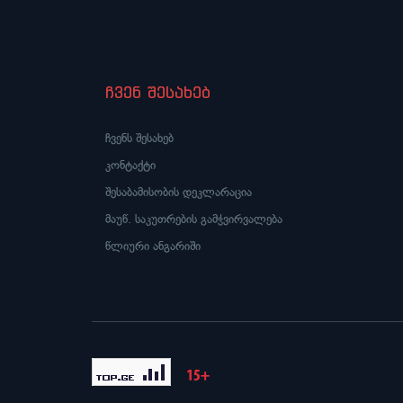
ჩვენ შესახებ
ჩვენს შესახებ
კონტაქტი
შესაბამისობის დეკლარაცია
მაუწ. საკუთრების გამჭვირვალება
წლიური ანგარიში