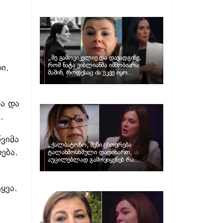
და ცნობილი ამერიკელი აგენტი,
დარენ პრინცი ერთმანეთს
დაშორდნენ
„მე გამოვიკვლიე და დავადგინე,
რომ ნატა ვიბლიანმა იმშობიარა
ი.
მაშინ, როდესაც ის უკვე იყო
სრულწლოვანი და არა 14 წლის…“
– მარიამ კუბლაშვილის განცხადება
და ნატა ვიბლიანის ადვოკატის პასუხი
ა და
.
ვიმა
„ქალბატონო, შენი ცხოვრება
ება.
ტალახმოსხმული დადიხართ,
აუცილებლად გამოვიყენებ რა
ინფორმაციაც მაქვს“… – რა
განცხადებას ავრცელებს ნატა
ვიბლიანი და როგორ პასუხობს მას
ყვა.
მარიამ კუბლაშვილი