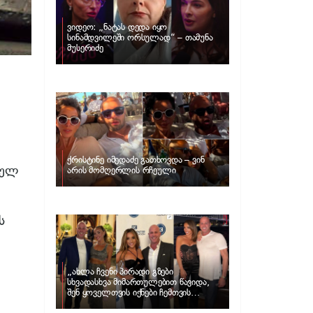
ვიდეო: „ნატას დედა იყო
სინამდვილეში ორსულად“ – თამუნა
მუსერიძე
ქრისტინე იმედაძე გათხოვდა – ვინ
ეულ
არის მომღერლის რჩეული
ს
„ახლა ჩვენი პირადი გზები
სხვადასხვა მიმართულებით წავიდა,
.
შენ ყოველთვის იქნები ჩემთვის
შთაგონების წყარო“ – ნუცა ბუზალაძე