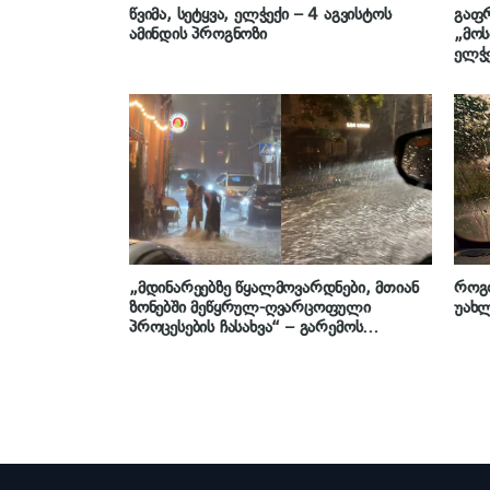
წვიმა, სეტყვა, ელჭექი – 4 აგვისტოს
გაფრ
ამინდის პროგნოზი
„მო
ელჭე
ბალ
„მდინარეებზე წყალმოვარდნები, მთიან
როგ
ზონებში მეწყრულ-ღვარცოფული
უახ
პროცესების ჩასახვა“ – გარემოს
ეროვნული სააგენტოს გაფრთხილება