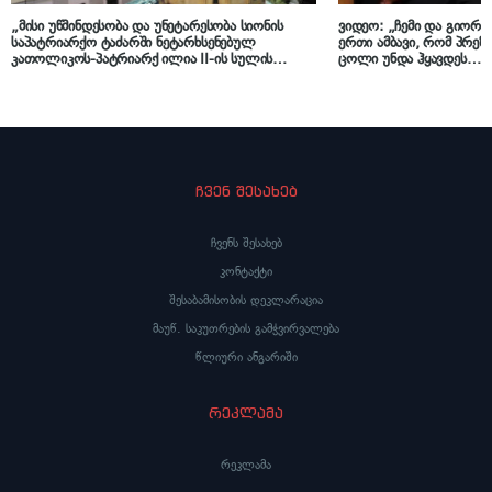
„მისი უწმინდესობა და უნეტარესობა სიონის
ვიდეო: „ჩემი და გიორგ
საპატრიარქო ტაძარში ნეტარხსენებულ
ერთი ამბავი, რომ პრე
კათოლიკოს-პატრიარქ ილია II-ის სულის
ცოლი უნდა ჰყავდეს… 
მოსახსენიებელ პანაშვიდს გადაიხდის“ –
მივედით და უცებ მეუბნე
საქართველოს საპატრიარქო ინფორმაციას
სიყვარულია…“ – როგორ
ავრცელებს
საქართველოს პატრიარქ
ჩვენ შესახებ
ჩვენს შესახებ
კონტაქტი
შესაბამისობის დეკლარაცია
მაუწ. საკუთრების გამჭვირვალება
წლიური ანგარიში
რეკლამა
რეკლამა