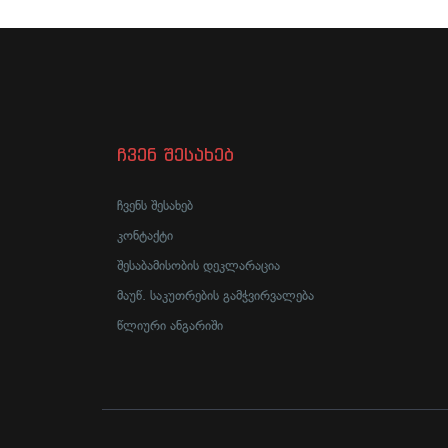
ჩვენ შესახებ
ჩვენს შესახებ
კონტაქტი
შესაბამისობის დეკლარაცია
მაუწ. საკუთრების გამჭვირვალება
წლიური ანგარიში