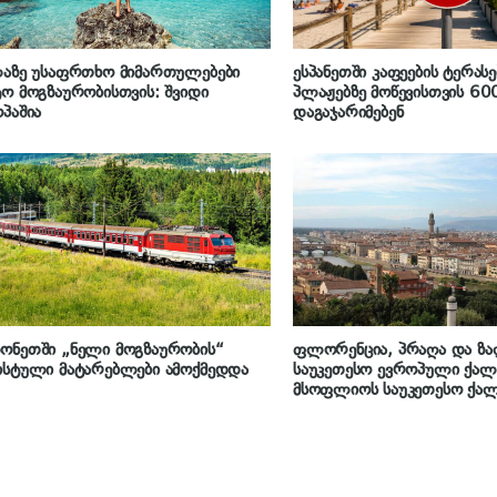
ლაზე უსაფრთხო მიმართულებები
ესპანეთში კაფეების ტერასე
ო მოგზაურობისთვის: შვიდი
პლაჟებზე მოწევისთვის 60
პაშია
დაგაჯარიმებენ
ონეთში „ნელი მოგზაურობის“
ფლორენცია, პრაღა და ზა
ისტული მატარებლები ამოქმედდა
საუკეთესო ევროპული ქალა
მსოფლიოს საუკეთესო ქალ
გაგაოცებთ