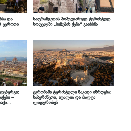
ბსა და
საფრანგეთის პოპულარულ ტურისტულ
0 ევროთი
სოფელში „სიჩუმის ქუჩა“ გაიხსნა
ლცბურგი:
ევროპაში ტურისტული ნაკადი იზრდება:
ქები –
საბერძნეთი, იტალია და მალტა
აქი
ლიდერობენ