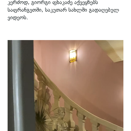
კერძოდ, გიორგი ფხაკაძე აქვეყნებს
საფრანგეთში, საკუთარ სახლში გადაღებულ
ვიდეოს.
ვიდეო
დამკვრელი