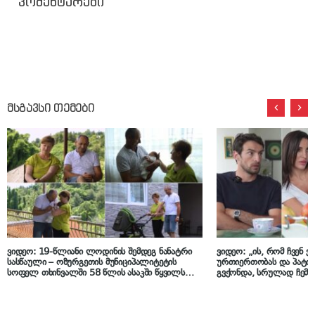
კომენტარები
მსგავსი თემები
ვიდეო: 19-წლიანი ლოდინის შემდეგ ნანატრი
ვიდეო: „ის, რომ ჩვენ ვ
სასწაული – ოზურგეთის მუნიციპალიტეტის
ურთიერთობას და პატივი
სოფელ თხინვალში 58 წლის ასაკში წყვილს
გვქონდა, სრულად ჩემი
პირველი შვილი შეეძინა
დამსახურებაა…“ – გიო
ნახევრის შესახებ