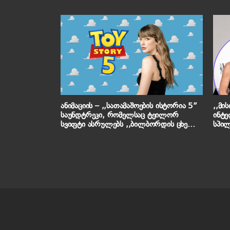
ანიმაციის – ,,სათამაშოების ისტორია 5”
,,მი
საუნდტრეკი, რომელსაც ტეილორ
ინტე
სვიფტი ასრულებს ,,ბილბორდის ცხელი
სპილ
ასეულის” სათავეში მოექცა – არტისტის
სიმღ
უახლესი მიღწევები
დარბ
მოვ