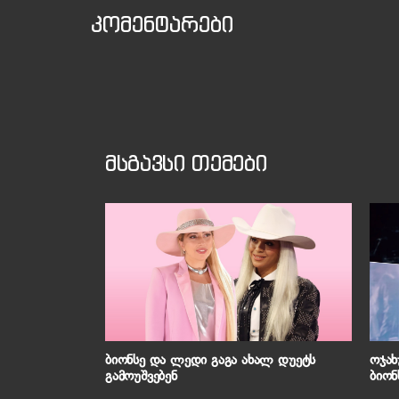
კომენტარები
მსგავსი თემები
ბიონსე და ლედი გაგა ახალ დუეტს
ოჯახ
გამოუშვებენ
ბიონ