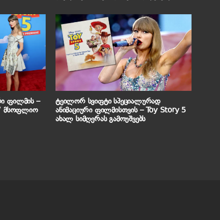
გამოავლინა
რი ფილმის –
ტეილორ სვიფტი სპეციალურად
5” მსოფლიო
ანიმაციური ფილმისთვის – Toy Story 5
ახალ სიმღერას გამოუშვებს