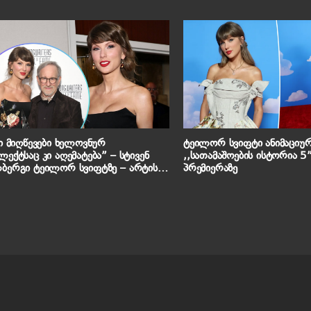
სი მიღწევები ხელოვნურ
ტეილორ სვიფტი ანიმაციუ
ლექტსაც კი აღემატება” – სტივენ
,,სათამაშოების ისტორია 
ბერგი ტეილორ სვიფტზე – არტისტი
პრემიერაზე
ერების ავტორთა დიდების
აზში შეიყვანეს, რაც ისტორიული
ლენაა