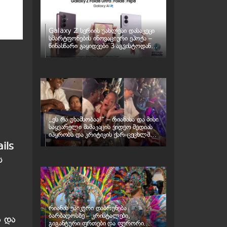
Galaxy Z სერიის უახლესი დასაკეცი
სმარტფონების ინოვაციური ეპოქა –
წინასწარი გაყიდვები 3 აგვისტოდან
იწყება
„ეს რა უხამსობაა!“ – რიანასა და მისი
საყვარელი მამაკაცის ვიდეო მედიას
იპყრობს და კრიტიკის ქარ-ცეცხლში
ეხვევა
ils
ს
რიანას ეპიკური დაბრუნება
ბარბადოსზე – კრისტალები,
ა და
გიგანტური ფრთები და ფურორი