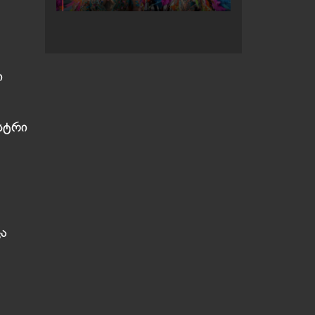
კარნავალზე
ი
ესტრი
ა