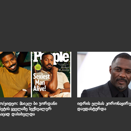
/ვიდეო: მაიკლ ბი ჯორდანი
იდრის ელბას კორონავირუ
ეტის ყველაზე სექსუალურ
დაუდასტურდა
კაცად დასახელდა