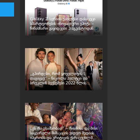
Galaxy Z სერიის უახლესი დასაკეცი
სმარტფონების ინოვაციური ეპოქა –
წინასწარი გაყიდვები 3 აგვისტოდან
იწყება
„გპირდები, რომ ყოველთვის
დაგიცავ“ – ნიკოლა პელტცი და
ბრუკლინ ბექჰემები 2022 წლის
ქორწილს „ბათილად ცნობენ“ – რა
ხდება ბექჰემების ოჯახში
„ეს რა უხამსობაა!“ – რიანასა და მისი
საყვარელი მამაკაცის ვიდეო მედიას
იპყრობს და კრიტიკის ქარ-ცეცხლში