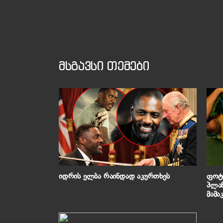
მსგავსი თემები
იდრის ელბა რაინდად აკურთხეს
ფოტო
პლან
მამა