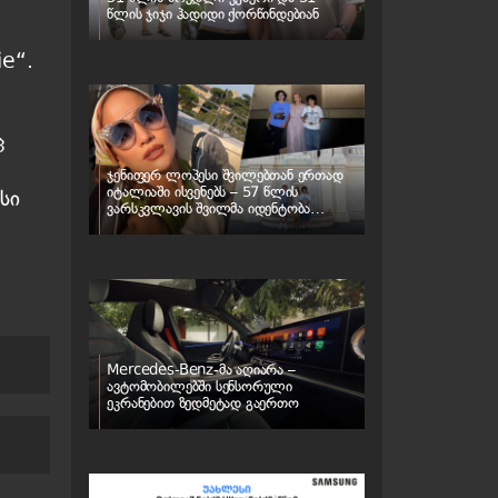
წლის ჯიჯი ჰადიდი ქორწინდებიან
ie“.
ც
ჯენიფერ ლოპესი შვილებთან ერთად
იტალიაში ისვენებს – 57 წლის
სი
ვარსკვლავის შვილმა იდენტობა
შეიცვალა
Mercedes-Benz-მა აღიარა –
ავტომობილებში სენსორული
ეკრანებით ზედმეტად გაერთო