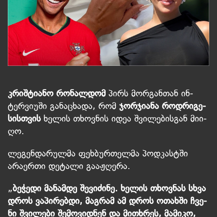
კრიშტიანო რონალდომ
პირს მორ­გან­თან ინ­
ტერ­ვი­უ­ში განა­ცხა­და, რომ
ჯორ­ჯი­ანა როდ­რი­გე­
სის­თვის
ხე­ლის თხოვ­ნის იდეა შ­ვი­ლე­ბის­გან მი­ი­
ღო.
ლეგენდარულმა ფეხბურთელმა პოდკასტში
არაერთი დეტალი გააჟღერა.
„
ბე­ჭე­დი მა­ნამ­დე შე­ვი­ძი­ნე.
ხე­ლის თხოვ­ნას სხვა
დროს ვა­პი
რებდი, მაგრამ ამ დროს ოთახ­ში ჩვე­
ნი შვი­ლე­ბი შე­მო­ვიდ­ნენ და მი­თხრეს, მა­მი­კო,