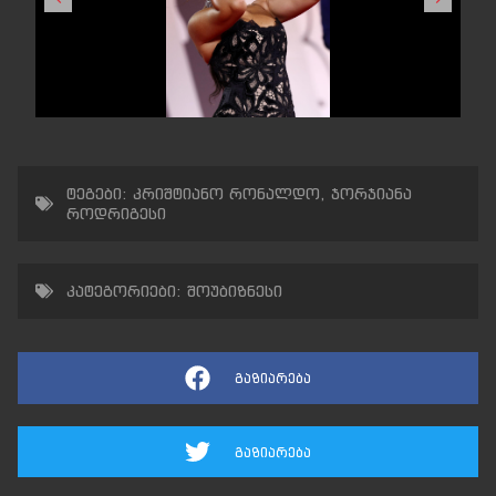
ტეგები:
კრიშტიანო რონალდო
,
ჯორჯიანა
როდრიგესი
კატეგორიები:
შოუბიზნესი
გაზიარება
გაზიარება