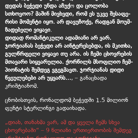
დე­დას ბე­ჭედი უნდა აჩუ­ქ
ო
და ცო­ლო­ბა
სთხოვოო? მა­შინ მივ­ხვდი, რომ ეს უკვე შე­სა­ფე­
რი­სი მო­მენ­ტი იყო. არ და­ვუ­ჩო­ქე, რად­გან მო­უმ­
ზა­დე­ბე­ლი ვი­ყა­ვი
.
დი­დად რო­მან­ტი­კუ­ლი ადა­მი­ა­ნი არ ვარ.
ჯორჯიანას ბეჭედი არ აინტერესებდა, ის მკითხა,
გულწრფელი ვიყავი თუ არა. ის ჩემი ცხოვრების
მთავარი სიყვარულია. ქორ­წილს მსოფ­ლიო ჩემ­
პი­ო­ნა­ტის შემ­დეგ ვგეგ­მავთ. ჯორ­ჯი­ანას დიდი
წვე­უ­ლე­ბე­ბი არ უყ­ვარს…
, – განაცხადა
კრიშტიანომ.
ცნობისთვის, რო­ნალ­დომ ბე­ჭედ­ში 1.5 მი­ლი­ო­ნ
ფუნტი სტერ­ლინგი გადაიხადა.
„დიახ, თანახმა ვარ, ამ და ყველა ჩემს სხვა
ცხოვრებაში“ – 9 წლიანი ურთიერთობის შემდეგ