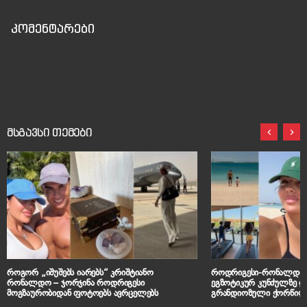
კომენტარები
მსგავსი თემები
როგორ „იშუშებს იარებს“ კრიშტიანო
როდრიგესი-რონალდოს 
რონალდო – ჯორჯინა როდრიგესი
ეგზოტიკურ კუნძულზე და
მოგზაურობიდან ფოტოებს ავრცელებს
გრანდიოზული ქორწილ