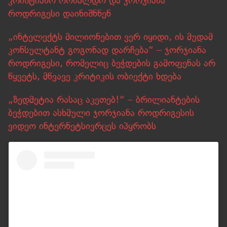
კრიშტიანო რონალდო და ჯორჯიანა
როდრიგესი დაინიშნნენ
„ინტელექტს მილიონებით ვერ იყიდი, ის მუდამ
კონსულტანტ გოგონად დარჩება“ – ჯორჯიანა
როდრიგესი, რომელიც ბეჭდების გამოფენას არ
წყვეტს, მწვავე კრიტიკის ობიექტი ხდება
„ზედმეტია რასაც აკეთებ!“ – ბრილიანტების
ბეჭდებით ასხმული ჯორჯიანა როდრიგესის
ვიდეო ინტერნეტსივრცეს იპყრობს