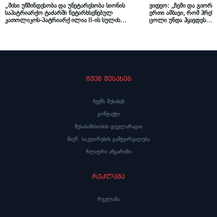
„მისი უწმინდესობა და უნეტარესობა სიონის
ვიდეო: „ჩემი და გიორგ
საპატრიარქო ტაძარში ნეტარხსენებულ
ერთი ამბავი, რომ პრე
კათოლიკოს-პატრიარქ ილია II-ის სულის
ცოლი უნდა ჰყავდეს… 
მოსახსენიებელ პანაშვიდს გადაიხდის“ –
მივედით და უცებ მეუბნე
საქართველოს საპატრიარქო ინფორმაციას
სიყვარულია…“ – როგორ
ავრცელებს
საქართველოს პატრიარქ
ჩვენ შესახებ
ჩვენს შესახებ
კონტაქტი
შესაბამისობის დეკლარაცია
მაუწ. საკუთრების გამჭვირვალება
წლიური ანგარიში
რეკლამა
რეკლამა