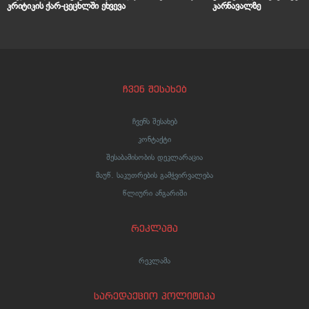
კრიტიკის ქარ-ცეცხლში ეხვევა
კარნავალზე
ჩვენ შესახებ
ჩვენს შესახებ
კონტაქტი
შესაბამისობის დეკლარაცია
მაუწ. საკუთრების გამჭვირვალება
წლიური ანგარიში
რეკლამა
რეკლამა
სარედაქციო პოლიტიკა