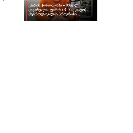
კვირის ჰოროსკოპი – მიხეილ
ცაგარელის კვირის (3-9 აგვისტო)
ასტროლოგიური პროგნოზი
ზოდიაქოს ნიშნებისთვის