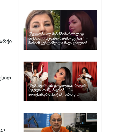
განცხადებას ავრცელებს ნატა
ვიბლიანი და როგორ პასუხობს მას
მარიამ კუბლაშვილი
„შეცდომა თუ მიზანმიმართულად
შექმნილი მცდარი წარმოდგენა?“ –
არქი
მარიამ კუბლაშვილი ნატა ვიბლიანის
საქმეზე ვიდეომიმართვას ავრცელებს
ესით
„ჩემს ძვირფას ყოფილთან ბოდიში
(ყველასთან), მაგრამ…“ –
ალექსანდრა პაიჭაძე პირად
ცხოვრებაზე
ულ