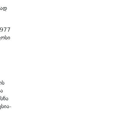
ლად
1977
კოსი
ის
ა
სნა
სია-