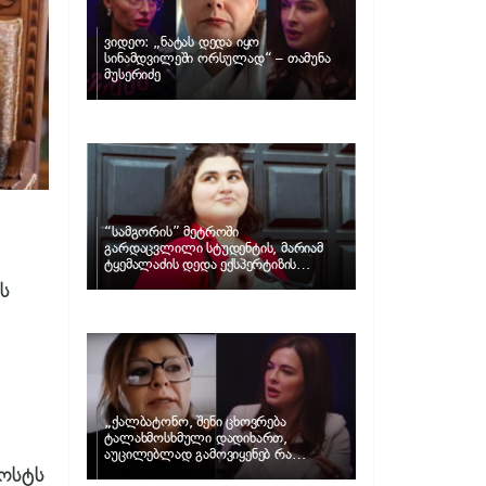
ვიდეო: „ნატას დედა იყო
სინამდვილეში ორსულად“ – თამუნა
მუსერიძე
“სამგორის” მეტროში
გარდაცვლილი სტუდენტის, მარიამ
ტყემალაძის დედა ექსპერტიზის
პასუხს აქვეყნებს – რა გახდა გოგონას
ს
გარდაცვალების მიზეზი?
„ქალბატონო, შენი ცხოვრება
ტალახმოსხმული დადიხართ,
აუცილებლად გამოვიყენებ რა
პოსტს
ინფორმაციაც მაქვს“… – რა