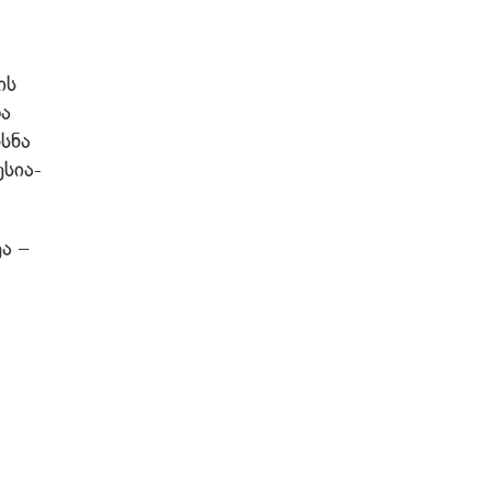
ის
ა
სნა
სია-
ა –