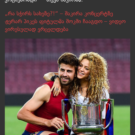
„რა სჭირს სახეზე?!“ – შაკირა კონცერტზე
ჟერარ პიკეს ფიტულმა შოკში ჩააგდო – ვიდეო
ვირუსულად ვრცელდება