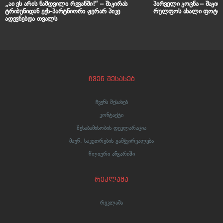
„აი ეს არის ნამდვილი რევანში!“ – შაკირას
პირველი კოცნა – შაკირ
ტრიბუნიდან ექს-პარტნიორი ჟერარ პიკე
რულფოს ახალი ფოტოე
ადევნებდა თვალს
ჩვენ შესახებ
ჩვენს შესახებ
კონტაქტი
შესაბამისობის დეკლარაცია
მაუწ. საკუთრების გამჭვირვალება
წლიური ანგარიში
რეკლამა
რეკლამა