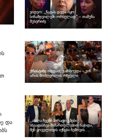
ვიდეო: „ნატას დედა იყო
სინამდვილეში ორსულად“ – თამუნა
მუსერიძე
ის
ქრისტინე იმედაძე გათხოვდა – ვინ
ით
არის მომღერლის რჩეული
ი
„ახლა ჩვენი პირადი გზები
დე და
სხვადასხვა მიმართულებით წავიდა,
ობს
შენ ყოველთვის იქნები ჩემთვის
შთაგონების წყარო“ – ნუცა ბუზალაძე