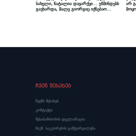
სახელი, ნატალია დავარქვი… უწმინდესს
არ გ
გაუხარდა, მალე გიორგიც იქნებაო
მოყო
(პატრიარქის მამის სახელი) და ზუსტად 1
ვუყუ
წლის შემდეგ დაიბადა გიორგი…“ – რა
რასა
გაიხსენა ილია II დაცვის უფროსმა, ვანო
ისე 
კობაიძემ „იმედის“ ეთერში
მიქი
ჩვენ შესახებ
ჩვენს შესახებ
კონტაქტი
შესაბამისობის დეკლარაცია
მაუწ. საკუთრების გამჭვირვალება