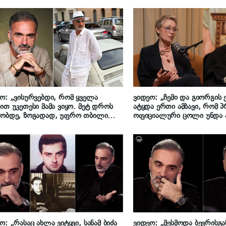
ო: „ვისურვებდი, რომ ყველა
ვიდეო: „ჩემი და გიორგის
ით უკეთესი მამა ვიყო. მეტ დროს
ატყდა ერთი ამბავი, რომ პ
მობდე, ზოგადად, უფრო თბილი
ოფიციალური ცოლი უნდა 
ო…“ – როგორი ურთიერთობა აქვს
პატრიარქთან ერთად მივე
შვილებთან კახა მიქიაშვილს
მეუბნება, რომ მთავარი ს
– როგორ გააოგნა მაკა ჩიჩ
საქართველოს პატრიარქმა
მეორემ
ო: „რასაც ახლა ვიტყვი, სანამ ბიძა
ვიდეო: „მესმოდა ბევრისგა