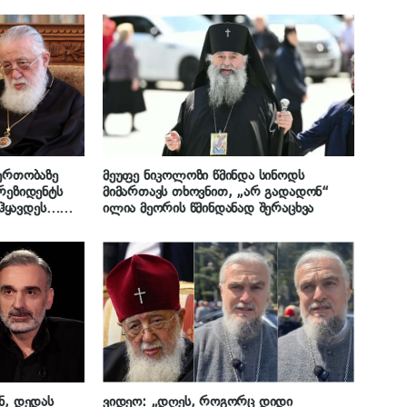
 ერთობაზე
მეუფე ნიკოლოზი წმინდა სინოდს
რეზიდენტს
მიმართავს თხოვნით, „არ გადადონ“
ჰყავდეს…
ილია მეორის წმინდანად შერაცხვა
დით და უცებ
იყვარულია…“
უა
, ილია
ნ, დედას
ვიდეო: „დღეს, როგორც დიდი