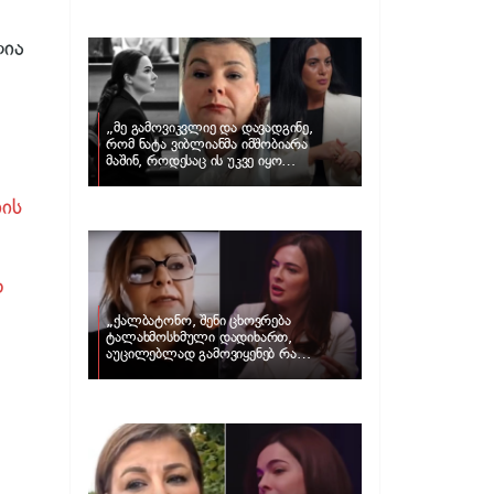
და ცნობილი ამერიკელი აგენტი,
დარენ პრინცი ერთმანეთს
დაშორდნენ
ლია
„მე გამოვიკვლიე და დავადგინე,
რომ ნატა ვიბლიანმა იმშობიარა
მაშინ, როდესაც ის უკვე იყო
სრულწლოვანი და არა 14 წლის…“
– მარიამ კუბლაშვილის განცხადება
ის
და ნატა ვიბლიანის ადვოკატის პასუხი
დ
„ქალბატონო, შენი ცხოვრება
ტალახმოსხმული დადიხართ,
აუცილებლად გამოვიყენებ რა
ინფორმაციაც მაქვს“… – რა
განცხადებას ავრცელებს ნატა
ვიბლიანი და როგორ პასუხობს მას
მარიამ კუბლაშვილი