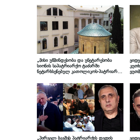
„მისი უწმინდესობა და უნეტარესობა
ვიდე
სიონის საპატრიარქო ტაძარში
კუთხ
ნეტარხსენებულ კათოლიკოს-პატრიარქ
ვუთ
ილია II-ის სულის მოსახსენიებელ
ვიყ
პანაშვიდს გადაიხდის“ – საქართველოს
ქალი
საპატრიარქო ინფორმაციას ავრცელებს
„პირველ ბავშვს პატრიარქის დედის
ვიდე