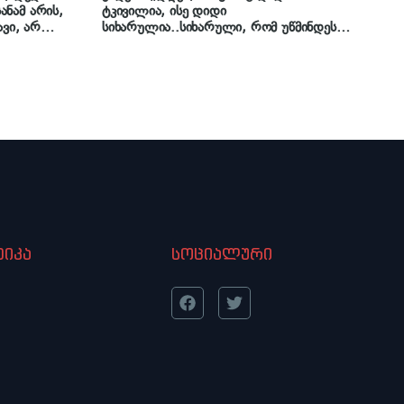
ნამ არის,
ტკივილია, ისე დიდი
ავი, არ
სიხარულია..სიხარული, რომ უწმინდესი
დი, უაზროდ
ღმერთს შეხვდა და უკვე მის წიაღშია
ნტი, როცა
ჩვენს წმინდანებთან ერთად“ – მამა
ს „იმედის“
შალვა კეკელია
ბაზე კახა
იკა
სოციალური