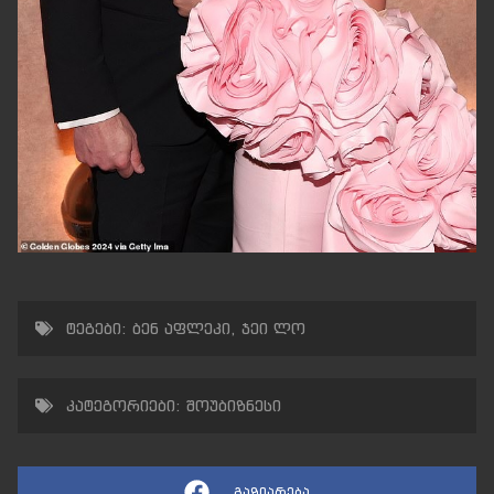
ტეგები:
ბენ აფლეკი
,
ჯეი ლო
კატეგორიები:
შოუბიზნესი
გაზიარება