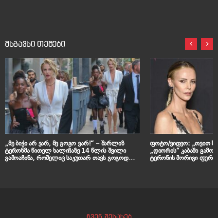
მსგავსი თემები
„მე ბიჭი არ ვარ, მე გოგო ვარ!“ – შარლიზ
ფოტო/ვიდეო: „თვით 
ტერონმა წითელ ხალიჩაზე 14 წლის შვილი
„დიორის“ კაბაში გამო
გამოაჩინა, რომელიც საკუთარ თავს გოგოდ
ტერონის მორიგი ფურო
მიიჩნევს
ჩვენ შესახებ