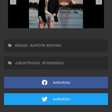
ტეგები:
შარლიზ ტერონი
კატეგორიები:
შოუბიზნესი
გაზიარება
გაზიარება