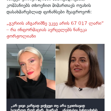
კომპანიებს თხოვნით მიმართავს ოჯახის
დასახმარებლად ფინანსები შეაგროვონ:
„გურიის ანგარიშზე უკვე არის 67 017 ლარი“
– რა ინფორმაციას ავრცელებს ნანუკა
ჟორჟოლიანი
„არ ვიცი კარგად ვიქცევი თუ არა უკითხავად
საჯაროდ რომ ვწერ, მაგრამ… ანასტასია ბენდუქიძეს