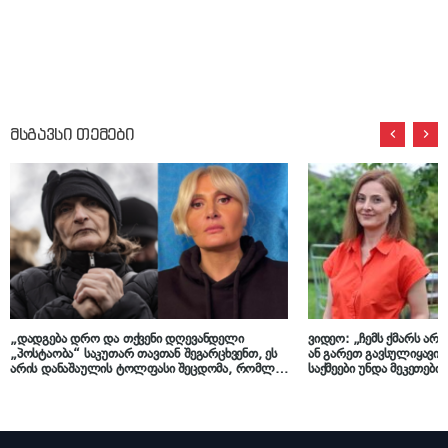
მსგავსი თემები
„დადგება დრო და თქვენი დღევანდელი
ვიდეო: „ჩემს ქმარს არ
„პოსტაობა“ საკუთარ თავთან შეგარცხვენთ, ეს
ან გარეთ გავსულიყავი
არის დანაშაულის ტოლფასი შეცდომა, რომლის
საქმეები უნდა მეკეთებინ
გამოსწორებაც შეუძლებელია“ – ეკა კუპატაძე
ნანუკას“ სტუმარი ქალბ
ნანუკა ჟორჟოლიანს