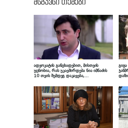
მსგავსი თემები
ადვოკატის განცხადებით, მისთვის
გიგა
უცნობია, რას უკავშირდება ნია იმნაძის
ჯანმ
10 თვის შემდეგ დაკავება,
დაზი
მტკიცებულებებში არ ფიქსირდება
და გ
„მეტადან“ გამოთხოვილი ინფორმაცია
შეუტ
და შესაძლოა უწყებებზე საზოგადოებრივ
ბერუ
წნეხს ჰქონდეს ადგილი