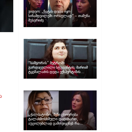
ვიდეო: „ნატას დედა იყო
სინამდვილეში ორსულად“ – თამუნა
მუსერიძე
“სამგორის” მეტროში
გარდაცვლილი სტუდენტის, მარიამ
ტყემალაძის დედა ექსპერტიზის
პასუხს აქვეყნებს – რა გახდა გოგონას
გარდაცვალების მიზეზი?
ა
„ქალბატონო, შენი ცხოვრება
ტალახმოსხმული დადიხართ,
აუცილებლად გამოვიყენებ რა
ინფორმაციაც მაქვს“… – რა