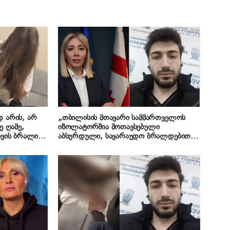
დ არის, არ
„თბილისის მთავარი სამმართველოს
ე ღამე,
იზოლატორშია მოთავსებული
ძღვის ბრალი
აბსურდული, სავარაუდო ბრალდებით.
 ეკა კუპატაძე
ეს ბავშვი არაფერს შესწრებია და
არაფერი იცოდა“, – ანასტასია
ბერუაშვილის ადვოკატი, ქეთევან
ვარდანაშვილი