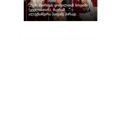
„ჩემს ძვირფას ყოფილთან ბოდიში
(ყველასთან), მაგრამ…“ –
ალექსანდრა პაიჭაძე პირად
ცხოვრებაზე