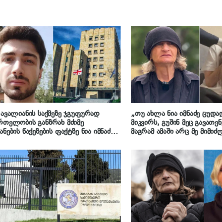
 ავალიანის საქმეზე ჯგუფურად
„თუ ახლა ნია იმნაძე ცუდა
რთელობის განზრახ მძიმე
მიკვირს, გუშინ მეც გავათენ
ანების წაქეზების ფაქტზე ნია იმნაძეს
მაგრამ ამაში არც მე მიმი
ანსაკუთრებით მძიმე დანაშაულის
და მითუმეტეს არც გიგას“ –
ყობინებლობის ფაქტზე ანასტასია
აშვილს ბრალდება წარუდგინეს