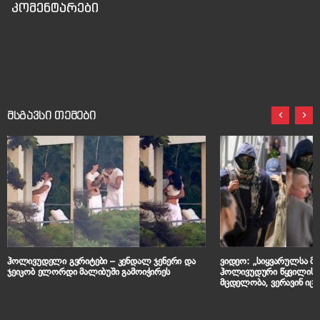
კომენტარები
მსგავსი თემები
ჰოლივუდელი გვრიტები – კენდალ ჯენერი და
ვიდეო: „სიყვარულსა მა
ჯეიკობ ელორდი მალიბუში გამოიჭირეს
ჰოლივუდური წყვილის 
მცდელობა, ვერავინ იც