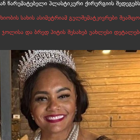
 ან წარუმატებელი პლასტიკური ქირურგიის შედეგებს
ხიობის სახის ასიმეტრიამ გულშემატკივრები შეაშფ
ა ჯოლისა და ბრედ პიტის შესახებ უახლესი დეტალებ