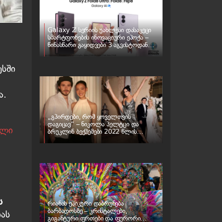
Galaxy Z სერიის უახლესი დასაკეცი
სმარტფონების ინოვაციური ეპოქა –
წინასწარი გაყიდვები 3 აგვისტოდან
იწყება
ესში
ა.
„გპირდები, რომ ყოველთვის
დაგიცავ“ – ნიკოლა პელტცი და
ული
ბრუკლინ ბექჰემები 2022 წლის
ქორწილს „ბათილად ცნობენ“ – რა
ხდება ბექჰემების ოჯახში
ს
რიანას ეპიკური დაბრუნება
ბარბადოსზე – კრისტალები,
იას
გიგანტური ფრთები და ფურორი