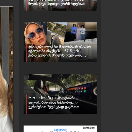
წლის ჯიჯი ჰადიდი ქორწინდებიან
ჯენიფერ ლოპესი შვილებთან ერთად
იტალიაში ისვენებს – 57 წლის
ვარსკვლავის შვილმა იდენტობა
შეიცვალა
Mercedes-Benz-მა აღიარა –
ავტომობილებში სენსორული
ეკრანებით ზედმეტად გაერთო