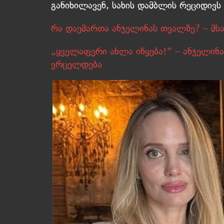
განიხილავენ, სახის დამბლის რეციდივს
რა დაემართა ანჯელინას თვალზე? – მსა
„ყველაფერი ახლა იწყება!“ – ანჯელინ
ვრცელდება