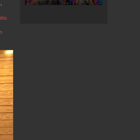
.
კარნავალზე
ოთა
ი