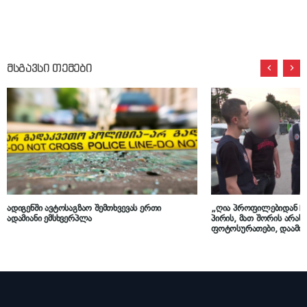
მსგავსი თემები
ადიგენში ავტოსაგზაო შემთხვევას ერთი
„ღია პროფილებიდან ჩა
ადამიანი ემსხვერპლა
პირის, მათ შორის არ
ფოტოსურათები, დაამონტ
პორნოგრაფიული ნაწარმ
სოციალურ ქსელში გაავ
არასრულწლოვანი დააკ