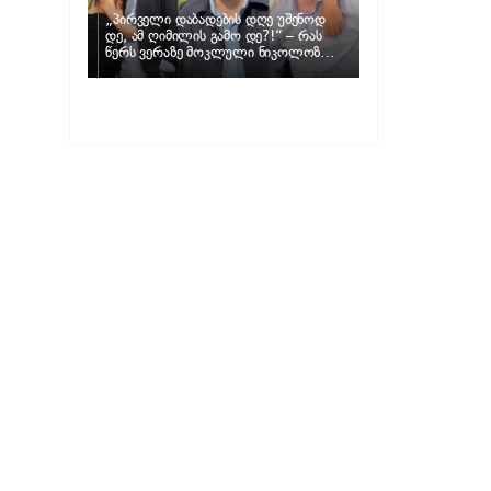
„პირველი დაბადების დღე უშენოდ
დე, ამ ღიმილის გამო დე?!“ – რას
წერს ვერაზე მოკლული ნიკოლოზ
ღუნაშვილის დედა