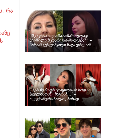
განცხადებას ავრცელებს ნატა
ვიბლიანი და როგორ პასუხობს მას
მარიამ კუბლაშვილი
ს, რა
ლაზე
„შეცდომა თუ მიზანმიმართულად
ს
შექმნილი მცდარი წარმოდგენა?“ –
მარიამ კუბლაშვილი ნატა ვიბლიანის
საქმეზე ვიდეომიმართვას ავრცელებს
„ჩემს ძვირფას ყოფილთან ბოდიში
(ყველასთან), მაგრამ…“ –
ალექსანდრა პაიჭაძე პირად
ცხოვრებაზე