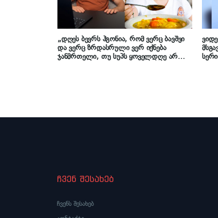
„დღეს ბევრს ჰგონია, რომ ვერც ბავშვი
ვიდ
და ვერც ზრდასრული ვერ იქნება
მსგა
ჯანმრთელი, თუ სუპს ყოველდღე არ
სერი
მიირთმევს“ – რას ამბობს კვების
გიორ
სპეციალისტი სანდრო გოგოხია წვნიანის
სარგებლობაზე
ჩვენ შესახებ
ჩვენს შესახებ