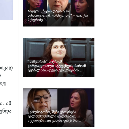
ვიდეო: „ნატას დედა იყო
სინამდვილეში ორსულად“ – თამუნა
მუსერიძე
“სამგორის” მეტროში
გარდაცვლილი სტუდენტის, მარიამ
რივად
ტყემალაძის დედა ექსპერტიზის
ი
პასუხს აქვეყნებს – რა გახდა გოგონას
გარდაცვალების მიზეზი?
დღე
ა. ამ
 უნდა
„ქალბატონო, შენი ცხოვრება
ტალახმოსხმული დადიხართ,
აუცილებლად გამოვიყენებ რა
ინფორმაციაც მაქვს“… – რა