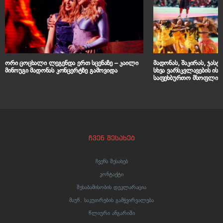
ორი ცოცხალი ლეგენდა ერთ სცენაზე – კაილი
მადონას, შაკირას, ჯასტი
მინოუგი მადონას კონცერტზე გამოვიდა
სხვა ვარსკვლავების ი
საფეხბურთო მსოფლიო 
ჩვენ შესახებ
ჩვენს შესახებ
კონტაქტი
შესაბამისობის დეკლარაცია
მაუწ. საკუთრების გამჭვირვალება
წლიური ანგარიში